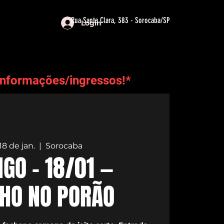
Rua Santa Clara, 383 - Sorocaba/SP
Login
informações/ingressos!*
18 de jan.
  |  
Sorocaba
GO - 18/01 —
NHO NO PORÃO