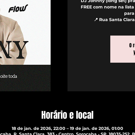
DJ Johnny (long set) pra
FREE com nome na lista a
para
📍 Rua Santa Clara
O 
Horário e local
18 de jan. de 2026, 22:00 – 19 de jan. de 2026, 01:00
caba, R. Santa Clara, 383 - Centro, Sorocaba - SP, 18035-252, B