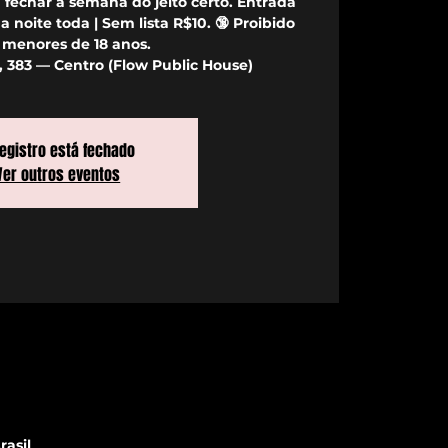
 fechar a semana do jeito certo. Entrada
 noite toda | Sem lista R$10. 🔞 Proibido
 menores de 18 anos.
, 383 — Centro (Flow Public House)
registro está fechado
Ver outros eventos
rasil