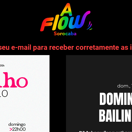
seu e-mail para receber corretamente as 
dom., 
DOMIN
BAILI