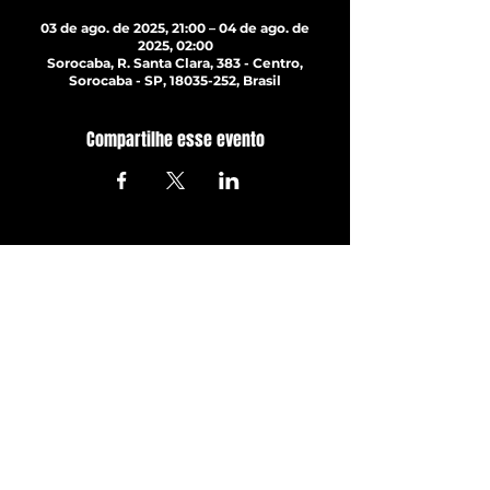
03 de ago. de 2025, 21:00 – 04 de ago. de
2025, 02:00
Sorocaba, R. Santa Clara, 383 - Centro,
Sorocaba - SP, 18035-252, Brasil
Compartilhe esse evento
ATUALIZE-SE JÁ!
Com todos os últimos shows e
eventos. Inscreva-se para
receber nossa newsletter
Inscrever-se