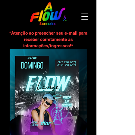
*Atenção ao preencher seu e-mail para
receber corretamente as
informações/ingressos!*