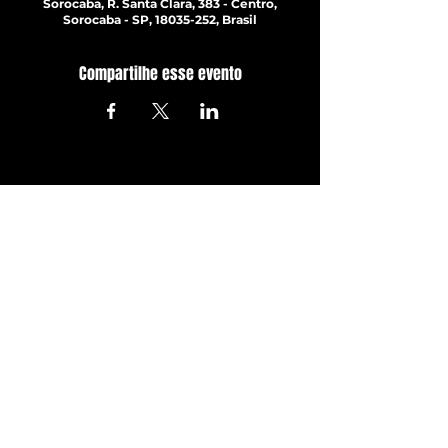
Sorocaba, R. Santa Clara, 383 - Centro,
Sorocaba - SP, 18035-252, Brasil
Compartilhe esse evento
ATUALIZE-SE JÁ!
Com todos os últimos shows e
eventos. Inscreva-se para
receber nossa newsletter
Inscrever-se