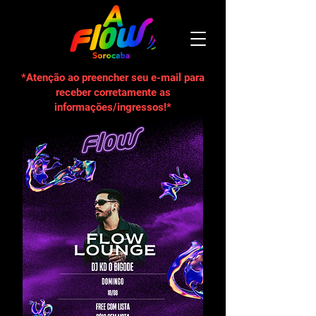
*Atenção ao preencher seu e-mail para
receber corretamente as
informações/ingressos!*