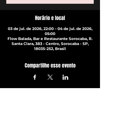
Horário e local
03 de jul. de 2026, 22:00 – 04 de jul. de 2026,
05:00
Flow Balada, Bar e Restaurante Sorocaba, R.
Santa Clara, 383 - Centro, Sorocaba - SP,
18035-252, Brasil
Compartilhe esse evento
ATUALIZE-SE JÁ!
Com todos os últimos shows e
eventos. Inscreva-se para
receber nossa newsletter