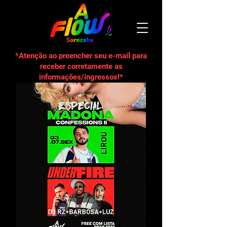
*Atenção ao preencher seu e-mail para
receber corretamente as
informações/ingressos!*