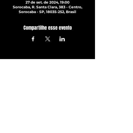
27 de set. de 2024, 19:00
Sorocaba, R. Santa Clara, 383 - Centro,
Sorocaba - SP, 18035-252, Brasil
Compartilhe esse evento
ATUALIZE-SE JÁ!
Com todos os últimos shows e
eventos. Inscreva-se para
receber nossa newsletter
Inscrever-se