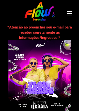
*Atenção ao preencher seu e-mail para
receber corretamente as
informações/ingressos!*