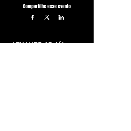
Compartilhe esse evento
ATUALIZE-SE JÁ!
Com todos os últimos shows e
eventos. Inscreva-se para
receber nossa newsletter
Inscrever-se
MÚSICA AO VIVO, BALADA, BAR E GASTRONÔMIA
@2023 POR FLOW PUBLIC HOUSE.