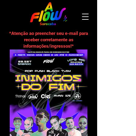
*Atenção ao preencher seu e-mail para
receber corretamente as
informações/ingressos!*