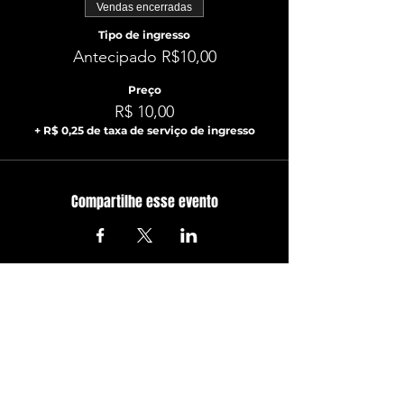
Vendas encerradas
Tipo de ingresso
Antecipado R$10,00
Preço
R$ 10,00
+ R$ 0,25 de taxa de serviço de ingresso
Compartilhe esse evento
ATUALIZE-SE JÁ!
Com todos os últimos shows e
eventos. Inscreva-se para
receber nossa newsletter