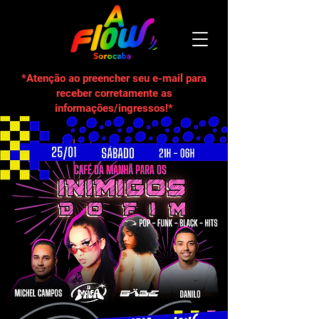
*Atenção ao preencher seu e-mail para
receber corretamente as
informações/ingressos!*