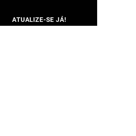
ATUALIZE-SE JÁ!
Com todos os últimos shows e
eventos. Inscreva-se para
receber nossa newsletter
Inscrever-se
MÚSICA AO VIVO, BALADA, BAR E GASTRONÔMIA
@2023 POR FLOW PUBLIC HOUSE.