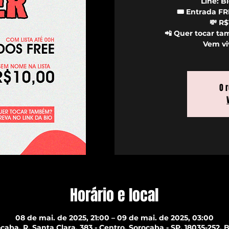
Line: B
🎟️ Entrada F
💸 R
📲 Quer tocar ta
Vem vi
O 
Horário e local
08 de mai. de 2025, 21:00 – 09 de mai. de 2025, 03:00
caba, R. Santa Clara, 383 - Centro, Sorocaba - SP, 18035-252, B