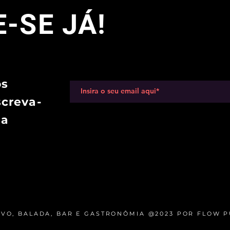
-SE JÁ!
os
screva-
sa
IVO, BALADA, BAR E GASTRONÔMIA @2023 POR FLOW P