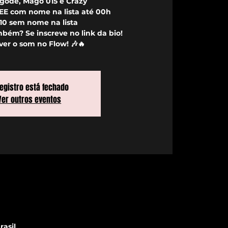
igode, Mago 015 e Crazy
REE com nome na lista até 00h
$10 sem nome na lista
mbém? Se inscreve no link da bio!
ver o som no Flow! 🎶🔥
registro está fechado
Ver outros eventos
rasil