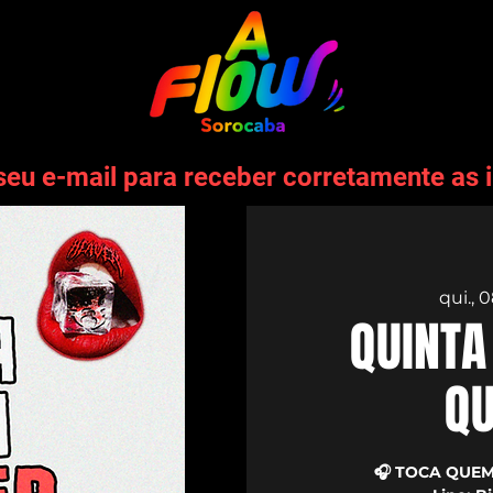
seu e-mail para receber corretamente as 
qui., 
QUINTA
Q
🎧 TOCA QUEM 