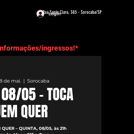
Rua Santa Clara, 383 - Sorocaba/SP
Login
informações/ingressos!*
08 de mai.
  |  
Sorocaba
 08/05 - TOCA
UEM QUER
QUER – QUINTA, 08/05, às 21h