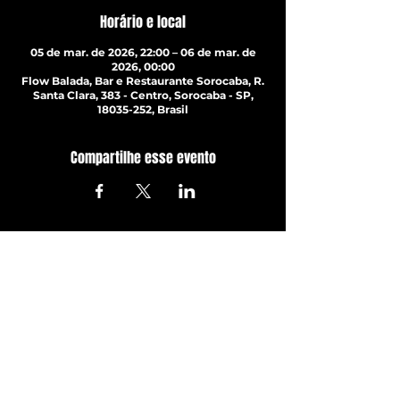
Horário e local
05 de mar. de 2026, 22:00 – 06 de mar. de
2026, 00:00
Flow Balada, Bar e Restaurante Sorocaba, R.
Santa Clara, 383 - Centro, Sorocaba - SP,
18035-252, Brasil
Compartilhe esse evento
ATUALIZE-SE JÁ!
Com todos os últimos shows e
eventos. Inscreva-se para
receber nossa newsletter