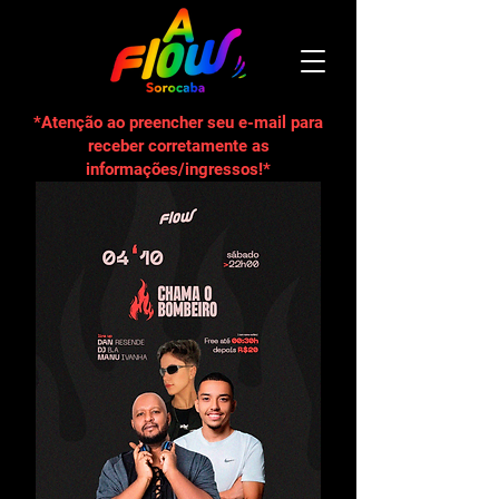
*Atenção ao preencher seu e-mail para
receber corretamente as
informações/ingressos!*