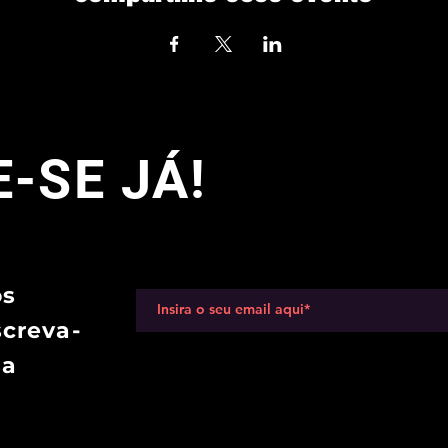
-SE JÁ!
os
screva-
sa