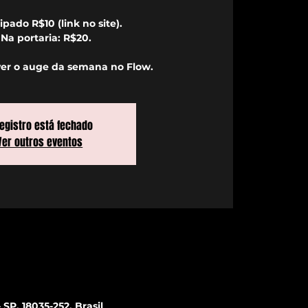
ipado R$10 (link no site).
️ Na portaria: R$20.
ver o auge da semana no Flow.
registro está fechado
Ver outros eventos
SP, 18035-252, Brasil