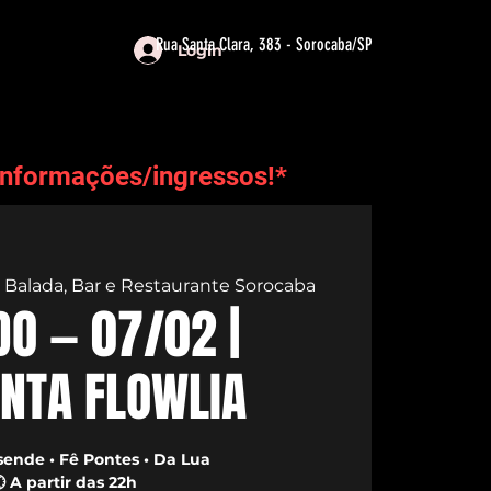
Rua Santa Clara, 383 - Sorocaba/SP
Login
informações/ingressos!*
 Balada, Bar e Restaurante Sorocaba
O — 07/02 |
NTA FLOWLIA
sende • Fê Pontes • Da Lua
 A partir das 22h