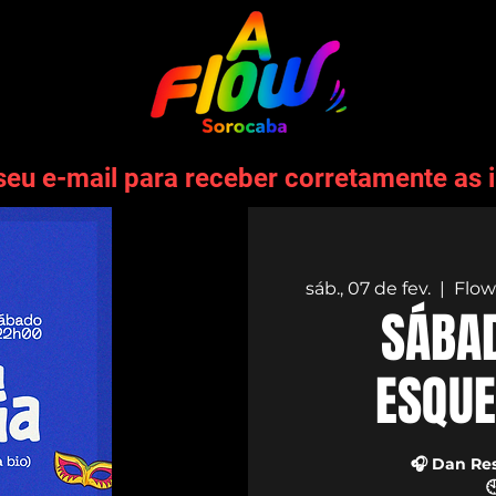
seu e-mail para receber corretamente as 
sáb., 07 de fev.
  |  
Flow
SÁBAD
ESQUE
🎧 Dan Re
