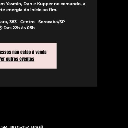
Com Yasmin, Dan e Kupper no comando, a
te energia do início ao fim.
ara, 383 - Centro - Sorocaba/SP
🕙 Das 22h às 05h
ressos não estão à venda
Ver outros eventos
SP, 18035-252, Brasil