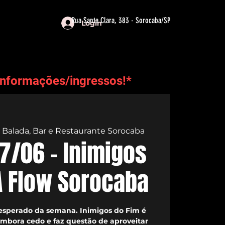
Rua Santa Clara, 383 - Sorocaba/SP
Login
informações/ingressos!*
 Balada, Bar e Restaurante Sorocaba
7/06 - Inimigos
A Flow Sorocaba
esperado da semana. Inimigos do Fim é
mbora cedo e faz questão de aproveitar