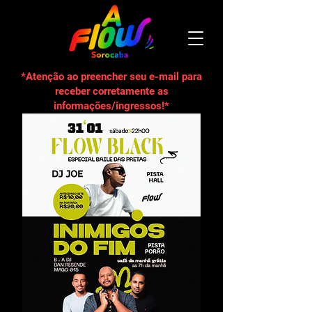
*Atenção ao preencher seu e-mail para
receber corretamente as
informações/ingressos!*