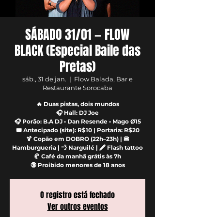
SÁBADO 31/01 — FLOW
BLACK (Especial Baile das
Pretas)
sáb., 31 de jan.
  |  
Flow Balada, Bar e
Restaurante Sorocaba
🔥 Duas pistas, dois mundos
🎧 Hall: DJ Joe
🎧 Porão: B.A DJ • Dan Resende • Mago Ø15
🎟️ Antecipado (site): R$10 | Portaria: R$20
🍹 Copão em DOBRO (22h–23h) | 🍔
Hamburgueria | 💨 Narguilé | 🖋️ Flash tattoo
🥐 Café da manhã grátis às 7h
🔞 Proibido menores de 18 anos
O registro está fechado
Ver outros eventos