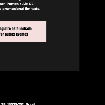
an Pontes + Ale DJ.
o promocional limitado.
registro está fechado
Ver outros eventos
SP, 18035-252, Brasil