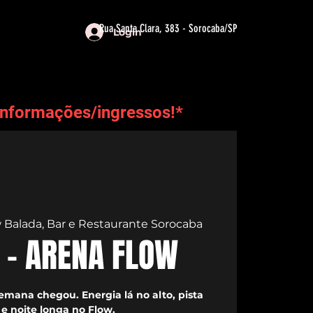
Rua Santa Clara, 383 - Sorocaba/SP
Login
informações/ingressos!*
 Balada, Bar e Restaurante Sorocaba
 - ARENA FLOW
emana chegou. Energia lá no alto, pista
 e noite longa no Flow.