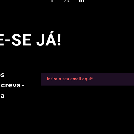
-SE JÁ!
os
screva-
sa