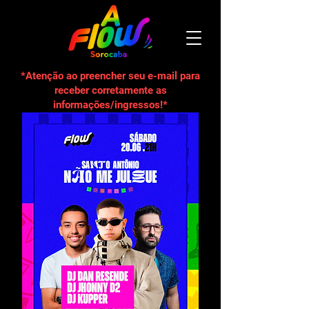
*Atenção ao preencher seu e-mail para
receber corretamente as
informações/ingressos!*