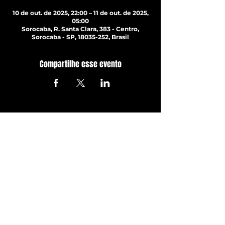
10 de out. de 2025, 22:00 – 11 de out. de 2025,
05:00
Sorocaba, R. Santa Clara, 383 - Centro,
Sorocaba - SP, 18035-252, Brasil
Compartilhe esse evento
ATUALIZE-SE JÁ!
Com todos os últimos shows e
eventos. Inscreva-se para
receber nossa newsletter
Inscrever-se