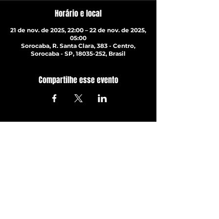
Horário e local
21 de nov. de 2025, 22:00 – 22 de nov. de 2025,
05:00
Sorocaba, R. Santa Clara, 383 - Centro,
Sorocaba - SP, 18035-252, Brasil
Compartilhe esse evento
ATUALIZE-SE JÁ!
Com todos os últimos shows e
eventos. Inscreva-se para
receber nossa newsletter