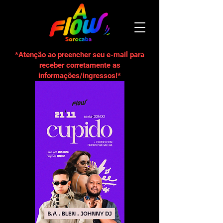
*Atenção ao preencher seu e-mail para
receber corretamente as
informações/ingressos!*