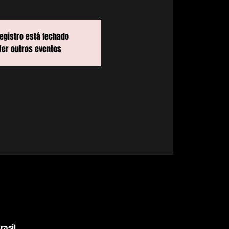
registro está fechado
Ver outros eventos
rasil