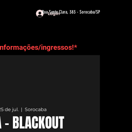
Rua Santa Clara, 383 - Sorocaba/SP
Login
informações/ingressos!*
25 de jul.
  |  
Sorocaba
 - BLACKOUT