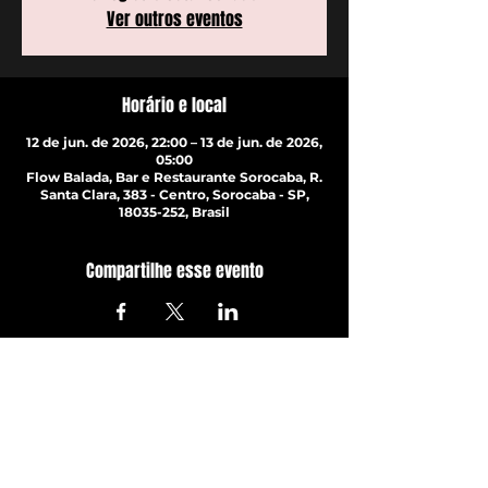
Ver outros eventos
Horário e local
12 de jun. de 2026, 22:00 – 13 de jun. de 2026,
05:00
Flow Balada, Bar e Restaurante Sorocaba, R.
Santa Clara, 383 - Centro, Sorocaba - SP,
18035-252, Brasil
Compartilhe esse evento
ATUALIZE-SE JÁ!
Com todos os últimos shows e
eventos. Inscreva-se para