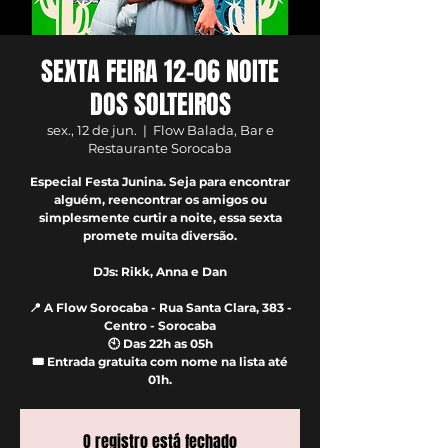
SEXTA FEIRA 12-06 NOITE
DOS SOLTEIROS
sex., 12 de jun.
  |  
Flow Balada, Bar e
Restaurante Sorocaba
Especial Festa Junina. Seja para encontrar
alguém, reencontrar os amigos ou
simplesmente curtir a noite, essa sexta
promete muita diversão.
DJs: Rikk, Anna e Dan
📍 A Flow Sorocaba - Rua Santa Clara, 383 -
Centro - Sorocaba
🕙 Das 22h as 05h
🎟️ Entrada gratuita com nome na lista até
01h.
O registro está fechado