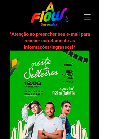
*Atenção ao preencher seu e-mail para
receber corretamente as
informações/ingressos!*