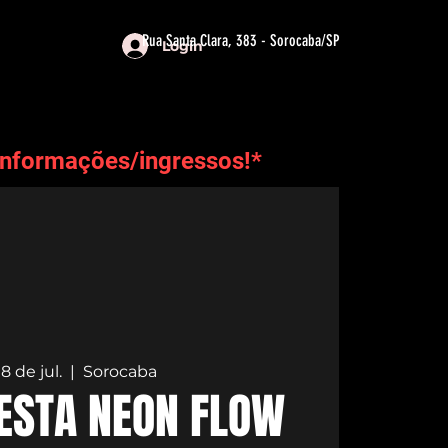
Rua Santa Clara, 383 - Sorocaba/SP
Login
informações/ingressos!*
18 de jul.
  |  
Sorocaba
FESTA NEON FLOW