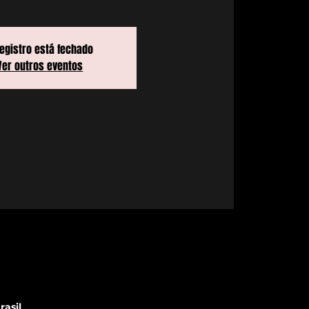
registro está fechado
Ver outros eventos
rasil