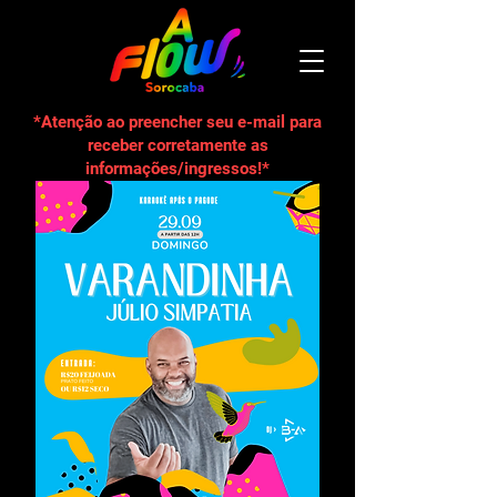
*Atenção ao preencher seu e-mail para
receber corretamente as
informações/ingressos!*