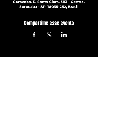
Sorocaba, R. Santa Clara, 383 - Centro,
Sorocaba - SP, 18035-252, Brasil
Compartilhe esse evento
ATUALIZE-SE JÁ!
Com todos os últimos shows e
eventos. Inscreva-se para
receber nossa newsletter
Inscrever-se